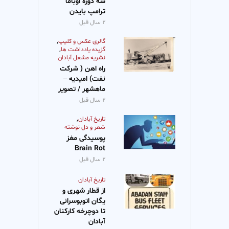
سه دوره اوباما
ترامپ بایدن
۲ سال قبل
,
گالری عکس و کلیپ
,
گزیده یادداشت ها
نشریه مشعل آبادان
راه اهن ( شرکت
نفت) امیدیه –
ماهشهر / تصویر
۲ سال قبل
,
تاریخ آبادان
شعر و دل نوشته
پوسیدگی مغز
Brain Rot
۲ سال قبل
تاریخ آبادان
از قطار شهری و
یگان اتوبوسرانی
تا دوچرخه کارکنان
آبادان