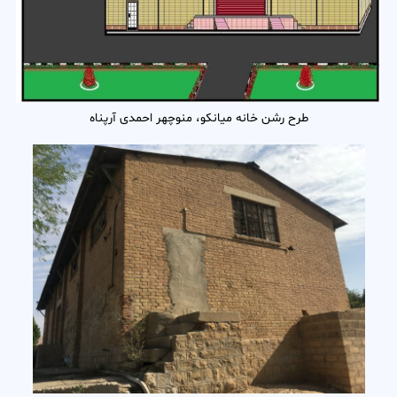
طرح رشن خانه میانکو، منوچهر احمدی آرپناه